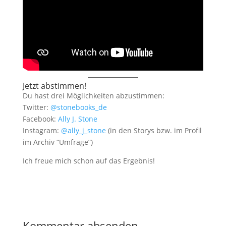
Jetzt abstimmen!
Du hast drei Möglichkeiten abzustimmen:
Twitter:
@stonebooks_de
Facebook:
Ally J. Stone
Instagram:
@ally_j_stone
(in den Storys bzw. im Profil
im Archiv “Umfrage”)
Ich freue mich schon auf das Ergebnis!
Kommentar absenden