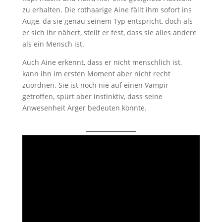
zu erhalten. Die rothaarige Aine fällt ihm sofort ins
Auge, da sie genau seinem Typ entspricht, doch als
er sich ihr nähert, stellt er fest, dass sie alles andere
als ein Mensch ist.
Auch Aine erkennt, dass er nicht menschlich ist,
kann ihn im ersten Moment aber nicht recht
zuordnen. Sie ist noch nie auf einen Vampir
getroffen, spürt aber instinktiv, dass seine
Anwesenheit Ärger bedeuten könnte.