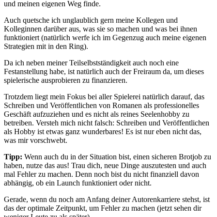
und meinen eigenen Weg finde.
Auch quetsche ich unglaublich gern meine Kollegen und
Kolleginnen darüber aus, was sie so machen und was bei ihnen
funktioniert (natürlich werfe ich im Gegenzug auch meine eigenen
Strategien mit in den Ring).
Da ich neben meiner Teilselbstständigkeit auch noch eine
Festanstellung habe, ist natürlich auch der Freiraum da, um dieses
spielerische ausprobieren zu finanzieren.
Trotzdem liegt mein Fokus bei aller Spielerei natürlich darauf, das
Schreiben und Veröffentlichen von Romanen als professionelles
Geschäft aufzuziehen und es nicht als reines Seelenhobby zu
betreiben. Versteh mich nicht falsch: Schreiben und Veröffentlichen
als Hobby ist etwas ganz wunderbares! Es ist nur eben nicht das,
was mir vorschwebt.
Tipp:
Wenn auch du in der Situation bist, einen sicheren Brotjob zu
haben, nutze das aus! Trau dich, neue Dinge auszutesten und auch
mal Fehler zu machen. Denn noch bist du nicht finanziell davon
abhängig, ob ein Launch funktioniert oder nicht.
Gerade, wenn du noch am Anfang deiner Autorenkarriere stehst, ist
das der optimale Zeitpunkt, um Fehler zu machen (jetzt sehen dir
weniger Leute zu als später).