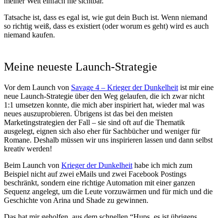
meiner Welt einfach nie sichtbar.
Tatsache ist, dass es egal ist, wie gut dein Buch ist. Wenn niemand
so richtig weiß, dass es existiert (oder worum es geht) wird es auch
niemand kaufen.
Meine neueste Launch-Strategie
Vor dem Launch von
Savage 4 – Krieger der Dunkelheit
ist mir eine
neue Launch-Strategie über den Weg gelaufen, die ich zwar nicht
1:1 umsetzen konnte, die mich aber inspiriert hat, wieder mal was
neues auszuprobieren. Übrigens ist das bei den meisten
Marketingstrategien der Fall – sie sind oft auf die Thematik
ausgelegt, eignen sich also eher für Sachbücher und weniger für
Romane. Deshalb müssen wir uns inspirieren lassen und dann selbst
kreativ werden!
Beim Launch von
Krieger der Dunkelheit
habe ich mich zum
Beispiel nicht auf zwei eMails und zwei Facebook Postings
beschränkt, sondern eine richtige Automation mit einer ganzen
Sequenz angelegt, um die Leute vorzuwärmen und für mich und die
Geschichte von Arina und Shade zu gewinnen.
Das hat mir geholfen, aus dem schnellen “Hups, es ist übrigens