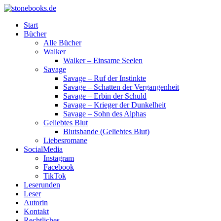
Start
Bücher
Alle Bücher
Walker
Walker – Einsame Seelen
Savage
Savage – Ruf der Instinkte
Savage – Schatten der Vergangenheit
Savage – Erbin der Schuld
Savage – Krieger der Dunkelheit
Savage – Sohn des Alphas
Geliebtes Blut
Blutsbande (Geliebtes Blut)
Liebesromane
SocialMedia
Instagram
Facebook
TikTok
Leserunden
Leser
Autorin
Kontakt
Rechtliches