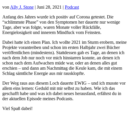
von
Ally J. Stone
|
Juni 28, 2021
|
Podcast
Anfang des Jahres wurde ich positiv auf Corona getestet. Die
“schlimmste Phase” von den Symptomen her dauerte nur wenige
Tage, aber was folgte, waren Monate voller Rückfälle,
Energielosigkeit und innerem Mindfuck vom Feinsten.
Dabei hatte ich einen Plan. Ich wollte 2021 im Sturm erobern, meine
Projekte vorantreiben und schon im ersten Halbjahr zwei Bücher
veröffentlichen (mindestens). Stattdessen gab es Tage, an denen ich
nach dem Job nur noch vor mich hinstarren konnte, an denen ich
schon nach dem Aufwachen müde war, oder an denen alles gut
erschien – und dann am Nachmittag die Keule kam, die mit einem
Schlag sämtliche Energie aus mir rausklopfte.
Der Weg raus aus diesem Loch dauerte EWIG – und ich musste vor
allem eins lernen: Geduld mit mir selbst zu haben. Wie ich das
geschafft habe und was ich dabei neues herausfand, erfährst du in
der aktuellen Episode meines Podcasts.
Viel Spaß dabei!